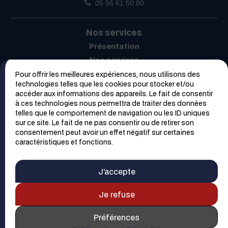
05 56 61 50 80
Nos services
Présentation
Nos services
Garantie et engagements
Pour offrir les meilleures expériences, nous utilisons des
technologies telles que les cookies pour stocker et/ou
Offres d'emploi
accéder aux informations des appareils. Le fait de consentir
à ces technologies nous permettra de traiter des données
Contactez-nous
telles que le comportement de navigation ou les ID uniques
sur ce site. Le fait de ne pas consentir ou de retirer son
consentement peut avoir un effet négatif sur certaines
Nos cuisines
caractéristiques et fonctions.
Cuisines
Équipements
J’accepte
Catalogue
Je refuse
Magasins
Trouver un magasin
Préférences