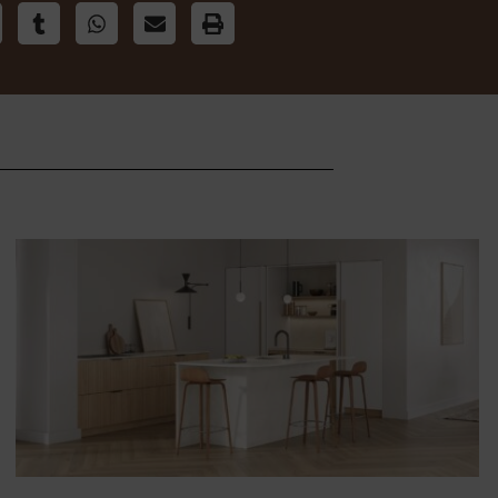
Autre modèle
Air de Scandinavie