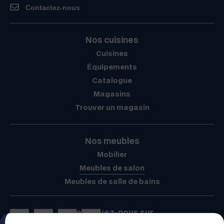
Contactez-nous
Nos cuisines
Cuisines
Équipements
Catalogue
Magasins
Trouver un magasin
Nos meubles
Mobilier
Meubles de salon
Meubles de salle de bains
Retrouvez-nous sur