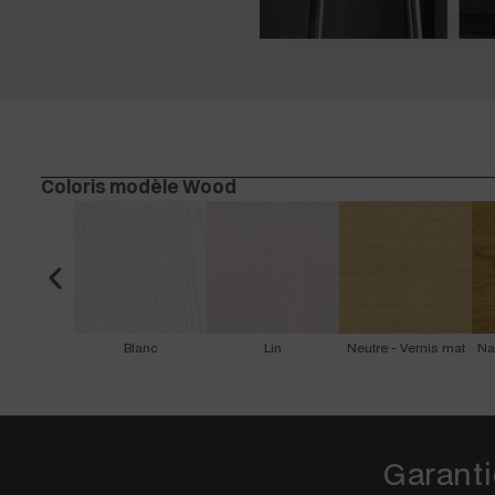
Coloris modèle Wood
Blanc
Lin
Neutre - Vernis mat
Na
Garanti