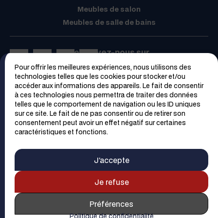
Meubles de salon
Meubles de salle de bains
Retrouvez-nous sur
Pour offrir les meilleures expériences, nous utilisons des
Espace PRO
technologies telles que les cookies pour stocker et/ou
accéder aux informations des appareils. Le fait de consentir
à ces technologies nous permettra de traiter des données
telles que le comportement de navigation ou les ID uniques
sur ce site. Le fait de ne pas consentir ou de retirer son
consentement peut avoir un effet négatif sur certaines
caractéristiques et fonctions.
Trouver un magasin
Contacter un magasin
J’accepte
Demander un devis
Contact
Plan du site
Mentions Légales
Je refuse
Politique de confidentialité
Préférences
© 2026 SAGNE
Cuisines
-
Webmaster
- Réalisation et webdesign
Politique de confidentialité