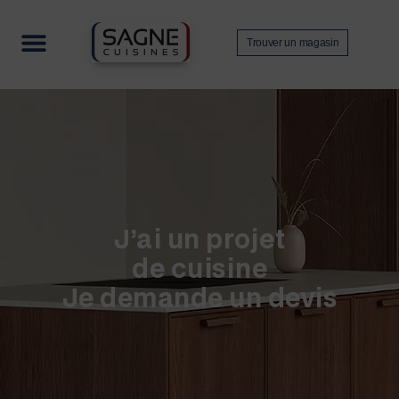
Trouver un magasin
Nos collections
Contactez-nous
Devenir revendeur
J’ai un projet
de cuisine
Je demande un devis