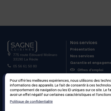
Nos services
Présentation
775 route Edouard Molinaro
Nos services
33190 La Réole
Garantie et engagem
05 56 61 50 80
Offres d'emploi
Contactez-nous
Pour offrir les meilleures expériences, nous utilisons des tech
informations des appareils. Le fait de consentir à ces technolo
comportement de navigation ou les ID uniques sur ce site. Le f
avoir un effet négatif sur certaines caractéristiques et fonction
Trouver un magasin
Contacter un 
Politique de confidentialité
© 2