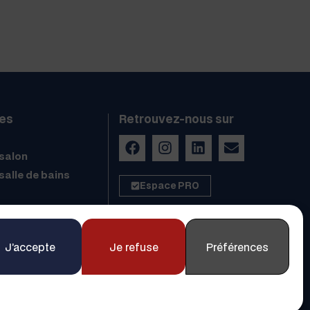
es
Retrouvez-nous sur
salon
salle de bains
Espace PRO
J’accepte
Je refuse
Préférences
 Légales
Politique de confidentialité
Pixel