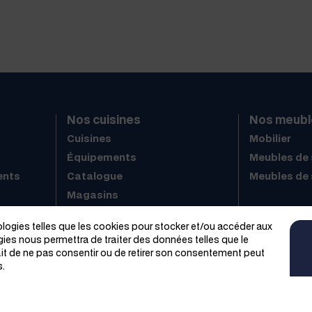
Nos cuisines
Nos meubl
Cuisines
Mobilier
Équipements
Meubles de 
ents
Catalogue
Meubles de 
Magasins
Trouver un magasin
nologies telles que les cookies pour stocker et/ou accéder aux
gies nous permettra de traiter des données telles que le
ait de ne pas consentir ou de retirer son consentement peut
s.
magasin
Demander un devis
Contact
Plan du site
Mentions
026 SAGNE
Cuisines
-
Webmaster
- Réalisation et webdesign par
Free