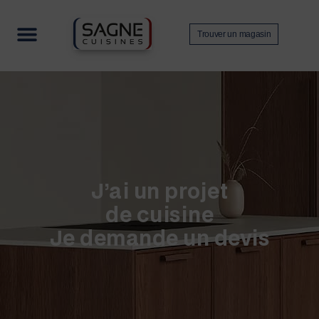
Trouver un magasin
Nos collections
Contactez-nous
Devenir revendeur
J’ai un projet
de cuisine
Je demande un devis