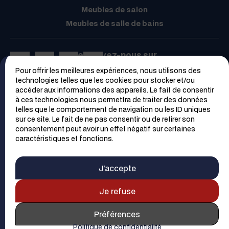
Meubles de salon
Meubles de salle de bains
Retrouvez-nous sur
Pour offrir les meilleures expériences, nous utilisons des
Espace PRO
technologies telles que les cookies pour stocker et/ou
accéder aux informations des appareils. Le fait de consentir
à ces technologies nous permettra de traiter des données
telles que le comportement de navigation ou les ID uniques
sur ce site. Le fait de ne pas consentir ou de retirer son
consentement peut avoir un effet négatif sur certaines
caractéristiques et fonctions.
Trouver un magasin
Contacter un magasin
J’accepte
Demander un devis
Contact
Plan du site
Mentions Légales
Je refuse
Politique de confidentialité
Préférences
© 2026 SAGNE
Cuisines
-
Webmaster
- Réalisation et webdesign
Politique de confidentialité