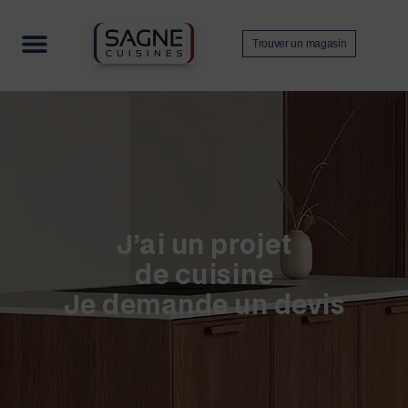
Trouver un magasin
Nos collections
Contactez-nous
Devenir revendeur
J’ai un projet
de cuisine
Je demande un devis