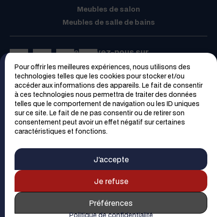
Meubles de salon
Meubles de salle de bains
Retrouvez-nous sur
Pour offrir les meilleures expériences, nous utilisons des
Espace PRO
technologies telles que les cookies pour stocker et/ou
accéder aux informations des appareils. Le fait de consentir
à ces technologies nous permettra de traiter des données
telles que le comportement de navigation ou les ID uniques
sur ce site. Le fait de ne pas consentir ou de retirer son
consentement peut avoir un effet négatif sur certaines
caractéristiques et fonctions.
Trouver un magasin
Contacter un magasin
J’accepte
Demander un devis
Contact
Plan du site
Mentions Légales
Je refuse
Politique de confidentialité
Préférences
© 2026 SAGNE
Cuisines
-
Webmaster
- Réalisation et webdesign
Politique de confidentialité