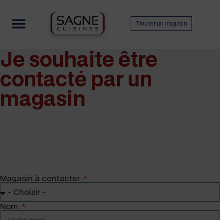
Trouver un magasin
Je souhaite être
Nos collections
Contactez-nous
Devenir revendeur
contacté par un
magasin
Mag­a­sin à contacter
Nom