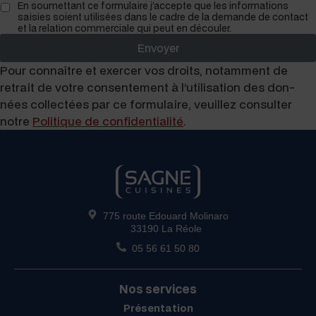
En soumet­tant ce for­mu­laire j’accepte que les infor­ma­tions
saisies soient util­isées dans le cadre de la demande de con­tact
et la rela­tion com­mer­ciale qui peut en découler.
Envoyer
Pour con­naître et exercer vos droits, notam­ment de
retrait de votre con­sen­te­ment à l’utilisation des don­
nées col­lec­tées par ce for­mu­laire, veuillez con­sul­ter
notre
Poli­tique de con­fi­den­tial­ité
.
775 route Edouard Molinaro
33190 La Réole
05 56 61 50 80
Nos services
Présentation