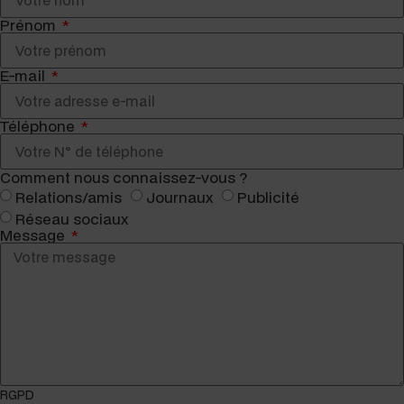
Prénom
E-mail
Téléphone
Com­ment nous connaissez-vous ?
Relations/amis
Jour­naux
Pub­lic­ité
Réseau soci­aux
Message
RGPD