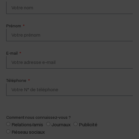
Prénom
E-mail
Téléphone
Com­ment nous connaissez-vous ?
Relations/amis
Jour­naux
Pub­lic­ité
Réseau soci­aux