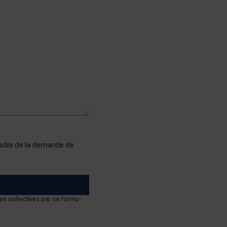
e cadre de la demande de
es col­lec­tées par ce for­mu­