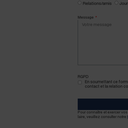
Relations/amis
Jour
Message
RGPD
En soumet­tant ce for­mu
con­tact et la rela­tion 
Pour con­naître et exercer vos 
laire, veuillez con­sul­ter notre