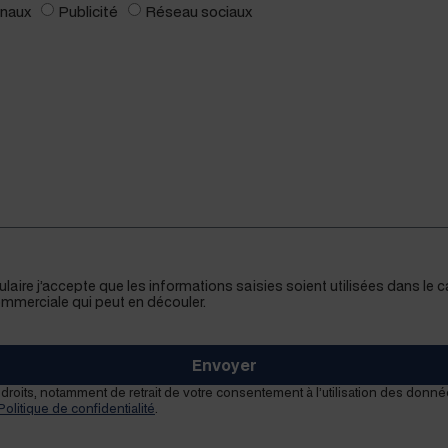
­naux
Pub­lic­ité
Réseau soci­aux
­laire j’accepte que les infor­ma­tions saisies soient util­isées dans l
com­mer­ciale qui peut en découler.
Envoyer
droits, notam­ment de retrait de votre con­sen­te­ment à l’utilisation des don­né
Poli­tique de con­fi­den­tial­ité
.