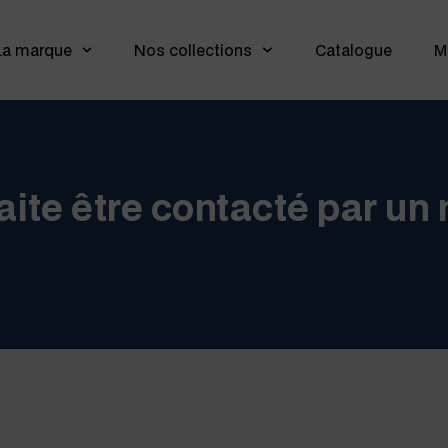
La marque
Nos collections
Catalogue
M
aite être contacté par un