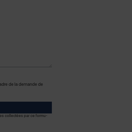
e cadre de la demande de
es col­lec­tées par ce for­mu­