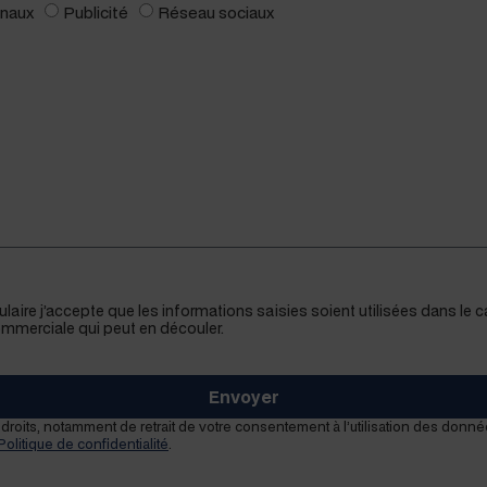
­naux
Pub­lic­ité
Réseau soci­aux
­laire j’accepte que les infor­ma­tions saisies soient util­isées dans l
com­mer­ciale qui peut en découler.
Envoyer
droits, notam­ment de retrait de votre con­sen­te­ment à l’utilisation des don­né
Poli­tique de con­fi­den­tial­ité
.