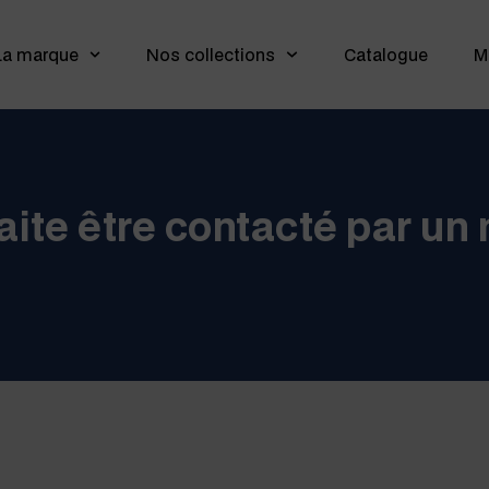
La marque
Nos collections
Catalogue
M
aite être contacté par un