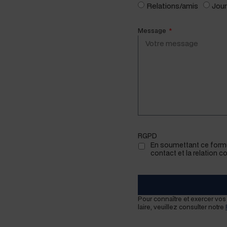
Relations/amis
Jour
Message
RGPD
En soumet­tant ce for­mu
con­tact et la rela­tion 
Pour con­naître et exercer vos 
laire, veuillez con­sul­ter notre