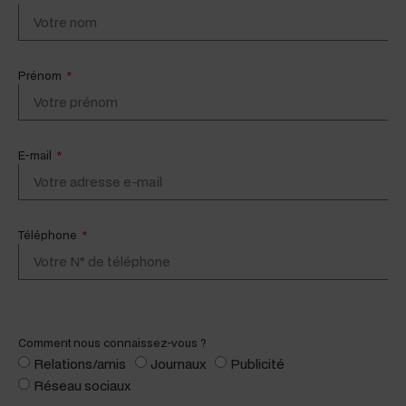
Prénom
E-mail
Téléphone
Com­ment nous connaissez-vous ?
Relations/amis
Jour­naux
Pub­lic­ité
Réseau soci­aux