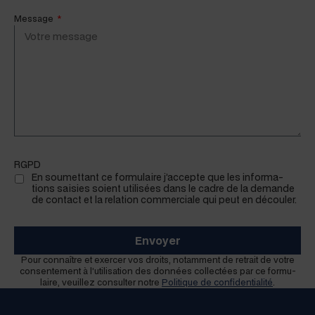
Message
RGPD
En soumet­tant ce for­mu­laire j’accepte que les infor­ma­
tions saisies soient util­isées dans le cadre de la demande
de con­tact et la rela­tion com­mer­ciale qui peut en découler.
Envoyer
Pour con­naître et exercer vos droits, notam­ment de retrait de votre
con­sen­te­ment à l’utilisation des don­nées col­lec­tées par ce for­mu­
laire, veuillez con­sul­ter notre
Poli­tique de con­fi­den­tial­ité
.