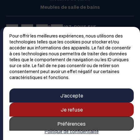
Meubles de salle de bains
Retrouvez-nous sur
Pour offrir les meilleures expériences, nous utilisons des
Espace PRO
technologies telles que les cookies pour stocker et/ou
accéder aux informations des appareils. Le fait de consentir
à ces technologies nous permettra de traiter des données
telles que le comportement de navigation ou les ID uniques
sur ce site. Le fait de ne pas consentir ou de retirer son
consentement peut avoir un effet négatif sur certaines
caractéristiques et fonctions.
Trouver un magasin
Contacter un magasin
J’accepte
Demander un devis
Contact
Plan du site
Mentions Légales
Je refuse
Politique de confidentialité
Préférences
© 2026 SAGNE
Cuisines
-
Webmaster
- Réalisation et webdesign
Politique de confidentialité
par
FreePixel